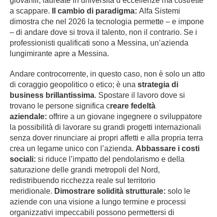
giovanili, laureate in università d’eccellenze ma costrette
a scappare.
Il cambio di paradigma:
Alfa Sistemi
dimostra che nel 2026 la tecnologia permette – e impone
– di andare dove si trova il talento, non il contrario. Se i
professionisti qualificati sono a Messina, un’azienda
lungimirante apre a Messina.
Andare controcorrente, in questo caso, non è solo un atto
di coraggio geopolitico o etico; è una
strategia di
business brillantissima
. Spostare il lavoro dove si
trovano le persone significa c
reare fedeltà
aziendale:
offrire a un giovane ingegnere o sviluppatore
la possibilità di lavorare su grandi progetti internazionali
senza dover rinunciare ai propri affetti e alla propria terra
crea un legame unico con l’azienda.
Abbassare i costi
sociali:
si riduce l’impatto del pendolarismo e della
saturazione delle grandi metropoli del Nord,
redistribuendo ricchezza reale sul territorio
meridionale.
Dimostrare solidità strutturale:
solo le
aziende con una visione a lungo termine e processi
organizzativi impeccabili possono permettersi di