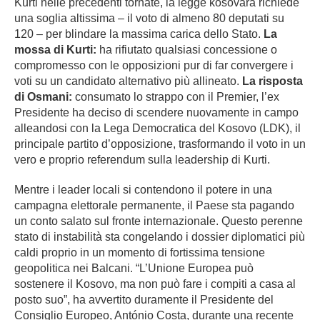
Kurti nelle precedenti tornate, la legge kosovara richiede
una soglia altissima – il voto di almeno 80 deputati su
120 – per blindare la massima carica dello Stato.
La
mossa di Kurti:
ha rifiutato qualsiasi concessione o
compromesso con le opposizioni pur di far convergere i
voti su un candidato alternativo più allineato.
La risposta
di Osmani:
consumato lo strappo con il Premier, l’ex
Presidente ha deciso di scendere nuovamente in campo
alleandosi con la Lega Democratica del Kosovo (LDK), il
principale partito d’opposizione, trasformando il voto in un
vero e proprio referendum sulla leadership di Kurti.
Mentre i leader locali si contendono il potere in una
campagna elettorale permanente, il Paese sta pagando
un conto salato sul fronte internazionale. Questo perenne
stato di instabilità sta congelando i dossier diplomatici più
caldi proprio in un momento di fortissima tensione
geopolitica nei Balcani. “L’Unione Europea può
sostenere il Kosovo, ma non può fare i compiti a casa al
posto suo”, ha avvertito duramente il Presidente del
Consiglio Europeo, António Costa, durante una recente