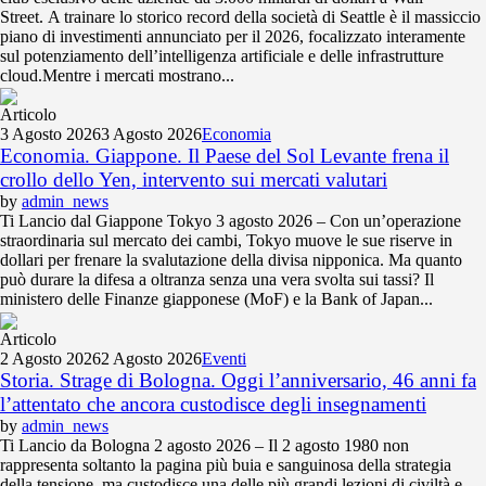
Street. A trainare lo storico record della società di Seattle è il massiccio
piano di investimenti annunciato per il 2026, focalizzato interamente
sul potenziamento dell’intelligenza artificiale e delle infrastrutture
cloud.Mentre i mercati mostrano...
Articolo
3 Agosto 2026
3 Agosto 2026
Economia
Economia. Giappone. Il Paese del Sol Levante frena il
crollo dello Yen, intervento sui mercati valutari
by
admin_news
Ti Lancio dal Giappone Tokyo 3 agosto 2026 – Con un’operazione
straordinaria sul mercato dei cambi, Tokyo muove le sue riserve in
dollari per frenare la svalutazione della divisa nipponica. Ma quanto
può durare la difesa a oltranza senza una vera svolta sui tassi? Il
ministero delle Finanze giapponese (MoF) e la Bank of Japan...
Articolo
2 Agosto 2026
2 Agosto 2026
Eventi
Storia. Strage di Bologna. Oggi l’anniversario, 46 anni fa
l’attentato che ancora custodisce degli insegnamenti
by
admin_news
Ti Lancio da Bologna 2 agosto 2026 – Il 2 agosto 1980 non
rappresenta soltanto la pagina più buia e sanguinosa della strategia
della tensione, ma custodisce una delle più grandi lezioni di civiltà e