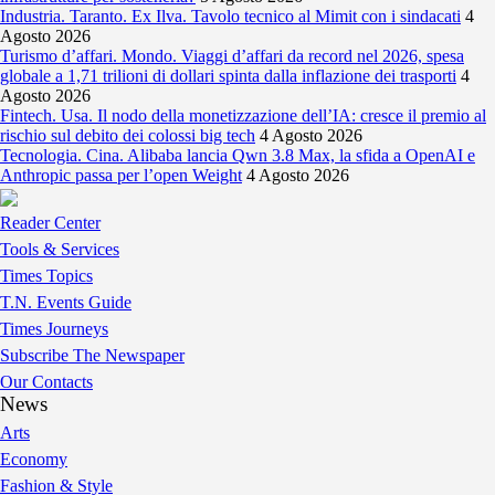
Industria. Taranto. Ex Ilva. Tavolo tecnico al Mimit con i sindacati
4
Agosto 2026
Turismo d’affari. Mondo. Viaggi d’affari da record nel 2026, spesa
globale a 1,71 trilioni di dollari spinta dalla inflazione dei trasporti
4
Agosto 2026
Fintech. Usa. Il nodo della monetizzazione dell’IA: cresce il premio al
rischio sul debito dei colossi big tech
4 Agosto 2026
Tecnologia. Cina. Alibaba lancia Qwn 3.8 Max, la sfida a OpenAI e
Anthropic passa per l’open Weight
4 Agosto 2026
Reader Center
Tools & Services
Times Topics
T.N. Events Guide
Times Journeys
Subscribe The Newspaper
Our Contacts
News
Arts
Economy
Fashion & Style