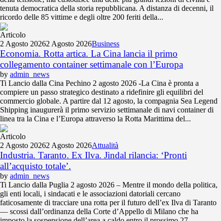
tenuta democratica della storia repubblicana. A distanza di decenni, il
ricordo delle 85 vittime e degli oltre 200 feriti della...
Articolo
2 Agosto 2026
2 Agosto 2026
Business
Economia. Rotta artica. La Cina lancia il primo
collegamento container settimanale con l’Europa
by
admin_news
Ti Lancio dalla Cina Pechino 2 agosto 2026 -La Cina è pronta a
compiere un passo strategico destinato a ridefinire gli equilibri del
commercio globale. A partire dal 12 agosto, la compagnia Sea Legend
Shipping inaugurerà il primo servizio settimanale di navi container di
linea tra la Cina e l’Europa attraverso la Rotta Marittima del...
Articolo
2 Agosto 2026
2 Agosto 2026
Attualità
Industria. Taranto. Ex Ilva. Jindal rilancia: ‘Pronti
all’acquisto totale’.
by
admin_news
Ti Lancio dalla Puglia 2 agosto 2026 – Mentre il mondo della politica,
gli enti locali, i sindacati e le associazioni datoriali cercano
faticosamente di tracciare una rotta per il futuro dell’ex Ilva di Taranto
— scossi dall’ordinanza della Corte d’Appello di Milano che ha
imposto la sospensione dell’area a caldo entro il prossimo 27...