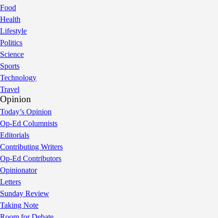
Food
Health
Lifestyle
Politics
Science
Sports
Technology
Travel
Opinion
Today’s Opinion
Op-Ed Columnists
Editorials
Contributing Writers
Op-Ed Contributors
Opinionator
Letters
Sunday Review
Taking Note
Room for Debate