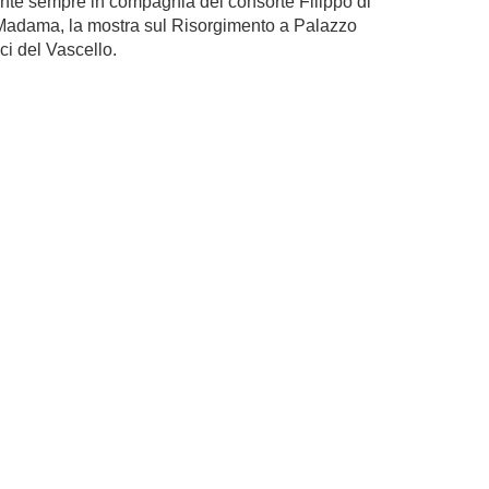
nte sempre in compagnia del consorte Filippo di
Madama, la mostra sul Risorgimento a Palazzo
ci del Vascello.