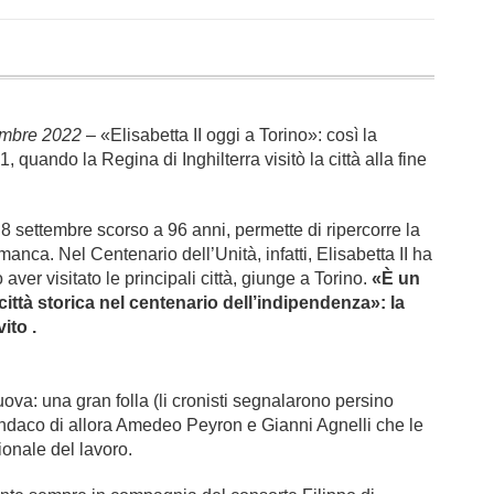
tembre 2022
– «Elisabetta II oggi a Torino»: così la
, quando la Regina di Inghilterra visitò la città alla fine
 settembre scorso a 96 anni, permette di ripercorre la
 manca. Nel Centenario dell’Unità, infatti, Elisabetta II ha
aver visitato le principali città, giunge a Torino.
«È un
città storica nel centenario dell’indipendenza»: la
vito .
ova: una gran folla (li cronisti segnalarono persino
 sindaco di allora Amedeo Peyron e Gianni Agnelli che le
ionale del lavoro.